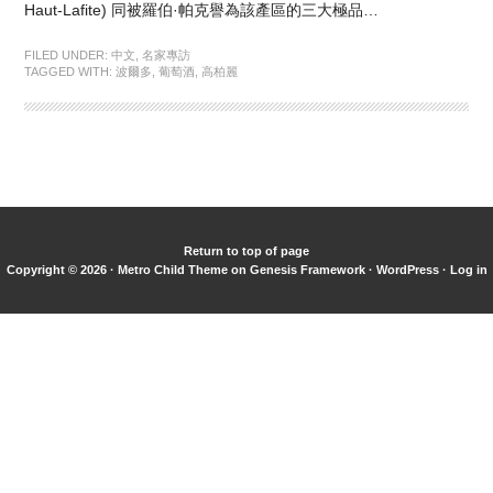
Haut-Lafite) 同被羅伯·帕克譽為該產區的三大極品…
FILED UNDER:
中文
,
名家專訪
TAGGED WITH:
波爾多
,
葡萄酒
,
高柏麗
Return to top of page
Copyright © 2026 ·
Metro Child Theme
on
Genesis Framework
·
WordPress
·
Log in