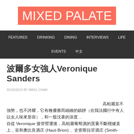
MIXED PALATE
FEATURED
DRINKING
DINING
INTERVIEWS
LIFE
EVENTS
中文
波爾多女強人Veronique
Sanders
02/15/2013
BY
MING CHAN
高柏麗並不
強勢，也不誇耀，它有種優雅而細緻的鎮靜（在我法國行中有人
以女人味來形容），和一股沈著的深度…
自從 Veronique 接管營運後，高柏麗葡萄酒的質量不斷穩健直
上，並和奧比良酒庄 (Haut-Brion) 、史密斯拉菲酒庄 (Smith-